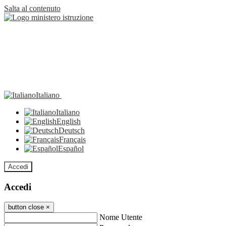
Salta al contenuto
Italiano
Italiano
English
Deutsch
Français
Español
Accedi
Accedi
button close
×
Nome Utente