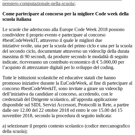
pensiero-computazionale-nella-scuola/
.
Come partecipare al concorso per la migliore Code week della
scuola italiana
Le scuole che aderiscono alla Europe Code Week 2018 possono
condividere il proprio evento e partecipare al concorso
#bestCodeWeekIT, attraverso il quale le migliori due
iniziative svolte, una per la scuola del primo ciclo e una per la scuola
del secondo ciclo, documentate attraverso un videoclip della durata
massima di 90 secondi, da produrre secondo le modalità di seguito
indicate, riceveranno un contributo economico di € 5.000,00 per
l’acquisto di attrezzature digitali per lo sviluppo del coding.
Tutte le istituzioni scolastiche ed educative statali che hanno
promosso iniziative durante la EuCodeWeek, al fine di partecipare al
concorso #bestCodeWeekIT, sono invitate a girare un videoclip
dell’iniziativa da candidare al concorso, accedendo, con le
credenziali del Dirigente scolastico, all’apposita applicazione
disponibile sul SIDI, Servizi Accessori, Protocolli in Rete, a partire
dalle ore 12.00 del 22 ottobre 2018 ed entro le ore 15.00 del 15
novembre 2018, secondo la procedura di seguito indicata:
a) selezionare il proprio contesto scolastico (codice meccanografico
della scuola);