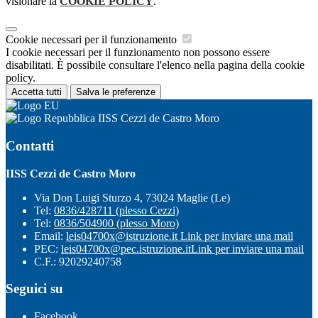
visionare la
COOKIE POLICY
.
Cookie necessari per il funzionamento
I cookie necessari per il funzionamento non possono essere
disabilitati. È possibile consultare l'elenco nella pagina della cookie
policy.
Accetta tutti
Salva le preferenze
IISS Cezzi de Castro Moro
Contatti
IISS Cezzi de Castro Moro
Via Don Luigi Sturzo 4, 73024 Maglie (Le)
Tel:
0836/428711 (plesso Cezzi)
Tel:
0836/504900 (plesso Moro)
Email:
leis04700x@istruzione.it
Link per inviare una mail
PEC:
leis04700x@pec.istruzione.it
Link per inviare una mail
C.F.: 92029240758
Seguici su
Facebook