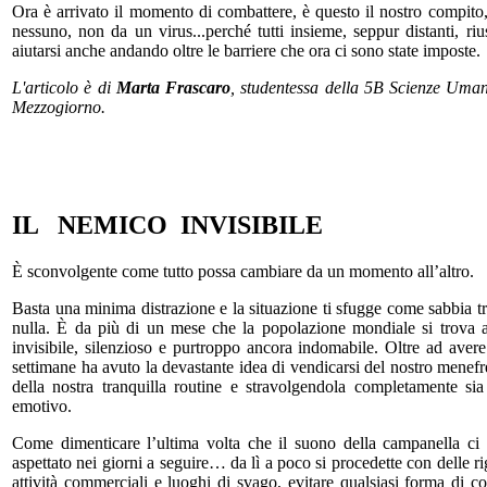
Ora è arrivato il momento di combattere, è questo il nostro compito, 
nessuno, non da un virus...perché tutti insieme, seppur distanti, r
aiutarsi anche andando oltre le barriere che ora ci sono state imposte.
L'articolo è di
Marta Frascaro
, studentessa della 5B Scienze Umane
Mezzogiorno.
IL NEMICO INVISIBILE
È sconvolgente come tutto possa cambiare da un momento all’altro.
Basta una minima distrazione e la situazione ti sfugge come sabbia t
nulla. È da più di un mese che la popolazione mondiale si trova a
invisibile, silenzioso e purtroppo ancora indomabile. Oltre ad ave
settimane ha avuto la devastante idea di vendicarsi del nostro menef
della nostra tranquilla routine e stravolgendola completamente sia
emotivo.
Come dimenticare l’ultima volta che il suono della campanella ci p
aspettato nei giorni a seguire… da lì a poco si procedette con delle rig
attività commerciali e luoghi di svago, evitare qualsiasi forma di co