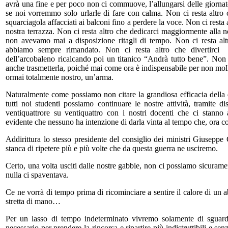
avrà una fine e per poco non ci commuove, l’allungarsi delle giornate 
se noi vorremmo solo urlarle di fare con calma. Non ci resta altro
squarciagola affacciati ai balconi fino a perdere la voce. Non ci resta a
nostra terrazza. Non ci resta altro che dedicarci maggiormente alla n
non avevamo mai a disposizione ritagli di tempo. Non ci resta altr
abbiamo sempre rimandato. Non ci resta altro che divertirci
dell’arcobaleno ricalcando poi un titanico “Andrà tutto bene”. Non c
anche trasmetterla, poiché mai come ora è indispensabile per non moll
ormai totalmente nostro, un’arma.
Naturalmente come possiamo non citare la grandiosa efficacia della di
tutti noi studenti possiamo continuare le nostre attività, tramite dis
ventiquattrore su ventiquattro con i nostri docenti che ci stan
evidente che nessuno ha intenzione di darla vinta al tempo che, ora co
Addirittura lo stesso presidente del consiglio dei ministri Giuseppe 
stanca di ripetere più e più volte che da questa guerra ne usciremo.
Certo, una volta usciti dalle nostre gabbie, non ci possiamo sicuram
nulla ci spaventava.
Ce ne vorrà di tempo prima di ricominciare a sentire il calore di un a
stretta di mano…
Per un lasso di tempo indeterminato vivremo solamente di sguar
necessario per prendere la rincorsa e ripartire più indistruttibili e se