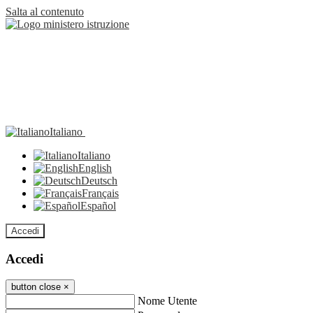
Salta al contenuto
Italiano
Italiano
English
Deutsch
Français
Español
Accedi
Accedi
button close
×
Nome Utente