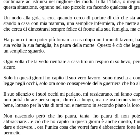
continuare ad istruirsi nel migliore dei modi. Tutta l’Italia, o megl
questa situazione, ognuno nel suo piccolo sta facendo qualcosa di gr
Un nodo alla gola si crea quando cerco di parlare di ciò che sta 
stando a casa con mia mamma, una semplice infermiera, che mette a ri
che cerca di dimostrarsi sempre felice di fronte alla sua famiglia, ma c
Ha paura di non poter più tornare a casa dopo un turno di lavoro, ha 
sua volta la sua famiglia, ha paura della morte. Questo è ciò che leg
un semplice sguardo.
Ogni volta che la vedo rientrare a casa tiro un respiro di sollievo, pe
sicuro.
Solo in questi giorni ho capito il suo vero lavoro, sono riuscita a co
legge negli occhi, solo ora sono consapevole della guerriera che ho al
Il suo silenzio e i suoi occhi mi parlano, mi rassicurano, mi fanno c
non potrà durare per sempre, durerà a lungo, ma ne usciremo vincenti
bene, lottano per la vita di tutti noi e mettono in secondo piano la loro
Non nascondo però che ho paura, tanta, ho paura di non pote
abbracciare…e ciò che ho capito in questi giorni è anche questo, l’i
dare e ricevere... ora l’unica cosa che vorrei fare è abbracciare for
permette.