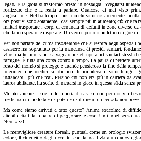
legati. E la gioia si trasformò presto in nostalgia. Svegliarsi illude
realizzare che è la realtà a parlare. Qualcosa di mai visto prim
angosciante. Nel frattempo i nostri occhi sono costantemente incollat
ora positivi sono solamente i casi sempre più in aumento; ciò che fa r
militari trasportare i corpi di centinaia di defunti in zone diverse d
che fanno sperare e disperare. Un vero e proprio bollettino di guerra.
Per non parlare del clima insostenibile che si respira negli ospedali 
assistere ma soprattutto per la mancanza di presidi sanitari, fondamen
virus ma in primis per salvaguardare gli operatori sanitari stessi ch
famiglie. È tutta una corsa contro il tempo. La paura di perdere ulteri
resto del mondo si protegge e attende pensieroso la fine della temp
infermieri che medici si rifiutano di arrendersi e sono lì ogni g
instancabili più che mai. Persino chi non era più in carriera da svar
laurea abilitante, ha scelto di mettersi in gioco in questa sfida senza p
Vietato varcare la soglia della porta di casa se non per motivi di est
medicinali in modo tale da poterne usufruire in un periodo non breve.
Ma come siamo arrivati a tutto questo? Anime stracolme di diffide
attenti dettati dalla paura di peggiorare le cose. Un tunnel senza l
Non lo sa!
Le meravigliose creature floreali, puntuali come un orologio svizzero
colore, il cinguettio degli uccellini che danno il via a una nuova gio