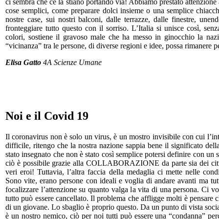
ci sembra che ce la stiano portando via! Abbiamo prestato attenzione a
cose semplici, come preparare dolci insieme o una semplice chiacchie
nostre case, sui nostri balconi, dalle terrazze, dalle finestre, unen
fronteggiare tutto questo con il sorriso. L’Italia si unisce così, se
colori, sostiene il gravoso male che ha messo in ginocchio la naz
“vicinanza” tra le persone, di diverse regioni e idee, possa rimanere pe
Elisa Gatto
4A Scienze Umane
Noi e il Covid 19
Il coronavirus non è solo un virus, è un mostro invisibile con cui l’i
difficile, ritengo che la nostra nazione sappia bene il significato dell
stato insegnato che non è stato così semplice potersi definire con un 
ciò è possibile grazie alla COLLABORAZIONE da parte sia dei cittad
veri eroi! Tuttavia, l’altra faccia della medaglia ci mette nelle 
Sono vite, erano persone con ideali e voglia di andare avanti ma tut
focalizzare l’attenzione su quanto valga la vita di una persona. Ci 
tutto può essere cancellato. Il problema che affligge molti è pensare 
di un giovane. Lo sbaglio è proprio questo. Da un punto di vista soci
è un nostro nemico, ciò per noi tutti può essere una “condanna” pe