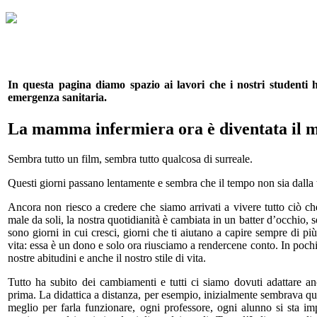
In questa pagina diamo spazio ai lavori che i nostri studenti
emergenza sanitaria.
La mamma infermiera ora è diventata il m
Sembra tutto un film, sembra tutto qualcosa di surreale.
Questi giorni passano lentamente e sembra che il tempo non sia dalla 
Ancora non riesco a credere che siamo arrivati a vivere tutto ciò ch
male da soli, la nostra quotidianità è cambiata in un batter d’occhio,
sono giorni in cui cresci, giorni che ti aiutano a capire sempre di pi
vita: essa è un dono e solo ora riusciamo a rendercene conto. In pochi
nostre abitudini e anche il nostro stile di vita.
Tutto ha subito dei cambiamenti e tutti ci siamo dovuti adattare an
prima. La didattica a distanza, per esempio, inizialmente sembrava qua
meglio per farla funzionare, ogni professore, ogni alunno si sta 