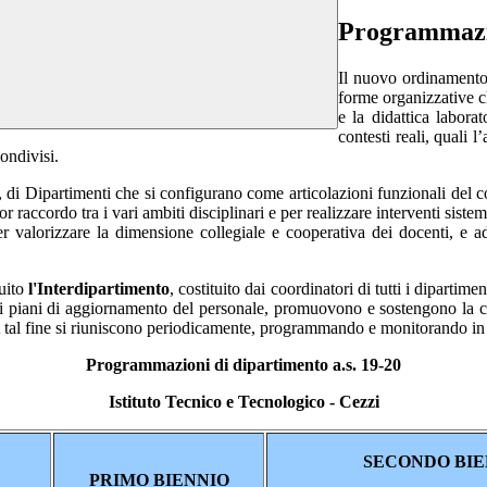
Programmazio
Il nuovo ordinamento 
forme organizzative ch
e la didattica labora
contesti reali, quali l
condivisi.
, di Dipartimenti che si configurano come articolazioni funzionali del col
raccordo tra i vari ambiti disciplinari e per realizzare interventi sistema
r valorizzare la dimensione collegiale e cooperativa dei docenti, e ad
tuito
l'Interdipartimento
, costituito dai coordinatori di tutti i dipartime
o i piani di aggiornamento del personale, promuovono e sostengono la co
 A tal fine si riuniscono periodicamente, programmando e monitorando in i
Programmazioni di dipartimento a.s. 19-20
Istituto Tecnico e Tecnologico - Cezzi
SECONDO BIE
PRIMO BIENNIO