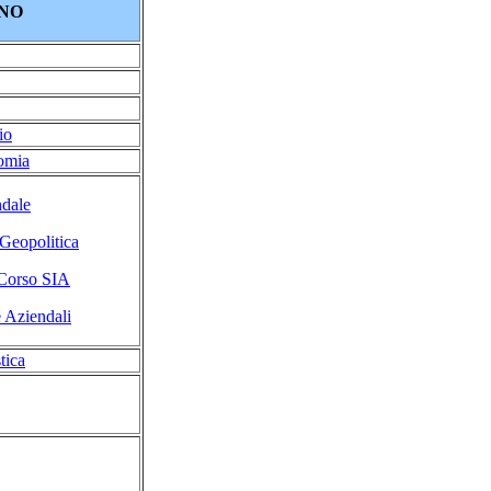
NO
io
omia
dale
Geopolitica
Corso SIA
e Aziendali
tica