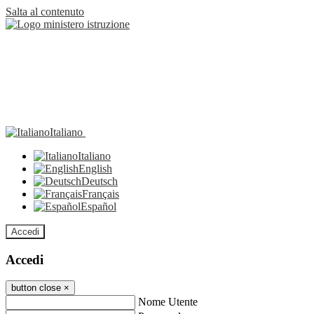
Salta al contenuto
Italiano
Italiano
English
Deutsch
Français
Español
Accedi
Accedi
button close
×
Nome Utente