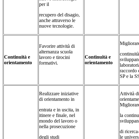
per il
recupero del disagio,
anche attraverso le
nuove tecnologie.
Migliorar
Favorire attività di
alternanza scuola
continuità
Continuità e
Continuità e
lavoro e tirocini
sviluppand
orientamento
orientamento
formativi.
laboratori
raccordo 
SP e la 
Realizzare iniziative
Attività d
di orientamento in
orientame
Migliorar
entrata e in uscita, in
itinere e finale, nel
la continu
mondo del lavoro o
sviluppand
nella prosecuzione
di ricerc
degli studi
le universi