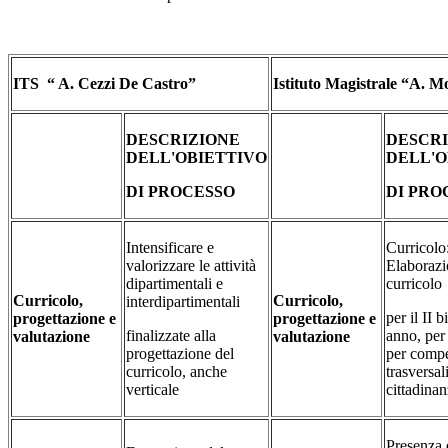
ITS “ A. Cezzi De Castro”
Istituto Magistrale “A. M
DESCRIZIONE
DESCR
DELL'OBIETTIVO
DELL'O
DI PROCESSO
DI PRO
Intensificare e
Curricolo
valorizzare le attività
Elaborazi
dipartimentali e
curricolo
Curricolo,
Curricolo,
interdipartimentali
per il II 
progettazione e
progettazione e
finalizzate alla
anno, per 
valutazione
valutazione
progettazione del
per comp
curricolo, anche
trasversali
verticale
cittadina
Presenza 