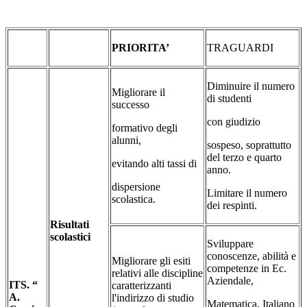
PRIORITA’
TRAGUARDI
Diminuire il numero
Migliorare il
di studenti
successo
con giudizio
formativo degli
alunni,
sospeso, soprattutto
del terzo e quarto
evitando alti tassi di
anno.
dispersione
Limitare il numero
scolastica.
dei respinti.
Risultati
scolastici
Sviluppare
conoscenze, abilità e
Migliorare gli esiti
competenze in Ec.
relativi alle discipline
Aziendale,
ITS. “
caratterizzanti
A.
l'indirizzo di studio
Matematica, Italiano