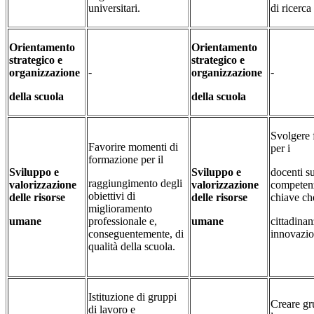
universitari.
di ricerca
Orientamento
Orientamento
strategico e
strategico e
-
-
organizzazione
organizzazione
della scuola
della scuola
Svolgere
Favorire momenti di
per i
formazione per il
Sviluppo e
Sviluppo e
docenti s
raggiungimento degli
valorizzazione
valorizzazione
competenz
obiettivi di
delle risorse
delle risorse
chiave ch
miglioramento
umane
professionale e,
umane
cittadinan
conseguentemente, di
innovazio
qualità della scuola.
Istituzione di gruppi
Creare gr
di lavoro e