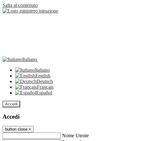
Salta al contenuto
Italiano
Italiano
English
Deutsch
Français
Español
Accedi
Accedi
button close
×
Nome Utente