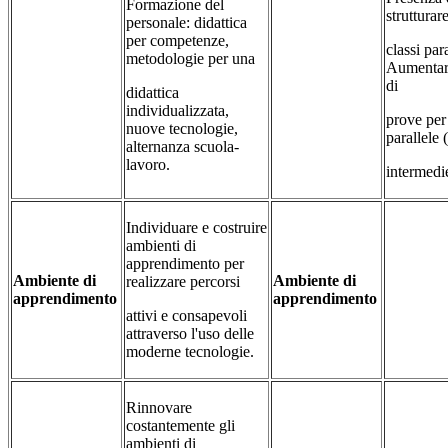
Formazione del
strutturar
personale: didattica
per competenze,
classi para
metodologie per una
Aumentar
di
didattica
individualizzata,
prove per 
nuove tecnologie,
parallele 
alternanza scuola-
lavoro.
intermedie
Individuare e costruire
ambienti di
apprendimento per
Ambiente di
Ambiente di
realizzare percorsi
apprendimento
apprendimento
attivi e consapevoli
attraverso l'uso delle
moderne tecnologie.
Rinnovare
costantemente gli
ambienti di