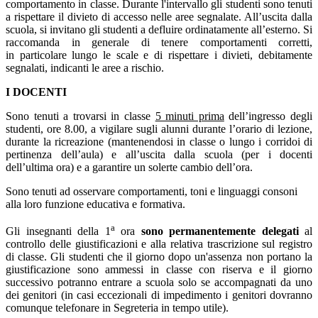
comportamento in classe. Durante l'intervallo gli studenti sono tenuti
a rispettare il divieto di accesso nelle aree segnalate. All’uscita dalla
scuola, si invitano gli studenti a defluire ordinatamente all’esterno. Si
raccomanda in generale di tenere comportamenti corretti,
in particolare lungo le scale e di rispettare i divieti, debitamente
segnalati, indicanti le aree a rischio.
I DOCENTI
Sono tenuti a trovarsi in classe
5 minuti prima
dell’ingresso degli
studenti, ore 8.00, a vigilare sugli alunni durante l’orario di lezione,
durante la ricreazione (mantenendosi in classe o lungo i corridoi di
pertinenza dell’aula) e all’uscita dalla scuola (per i docenti
dell’ultima ora) e a garantire un solerte cambio dell’ora.
Sono tenuti ad osservare comportamenti, toni e linguaggi consoni
alla loro funzione educativa e formativa.
a
Gli insegnanti della 1
ora
sono permanentemente delegati
al
controllo delle giustificazioni e alla relativa trascrizione sul registro
di classe. Gli studenti che il giorno dopo un'assenza non portano la
giustificazione sono ammessi in classe con riserva e il giorno
successivo potranno entrare a scuola solo se accompagnati da uno
dei genitori (in casi eccezionali di impedimento i genitori dovranno
comunque telefonare in Segreteria in tempo utile).