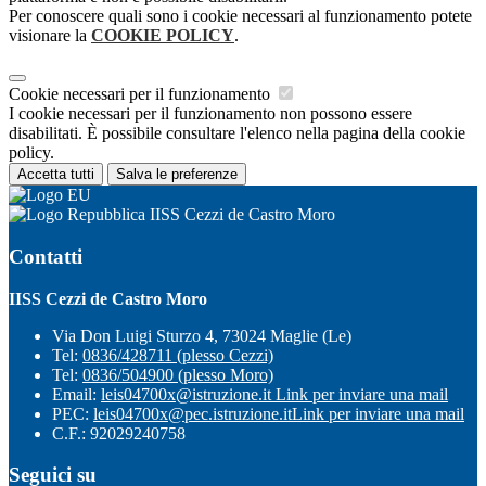
Per conoscere quali sono i cookie necessari al funzionamento potete
visionare la
COOKIE POLICY
.
Cookie necessari per il funzionamento
I cookie necessari per il funzionamento non possono essere
disabilitati. È possibile consultare l'elenco nella pagina della cookie
policy.
Accetta tutti
Salva le preferenze
IISS Cezzi de Castro Moro
Contatti
IISS Cezzi de Castro Moro
Via Don Luigi Sturzo 4, 73024 Maglie (Le)
Tel:
0836/428711 (plesso Cezzi)
Tel:
0836/504900 (plesso Moro)
Email:
leis04700x@istruzione.it
Link per inviare una mail
PEC:
leis04700x@pec.istruzione.it
Link per inviare una mail
C.F.: 92029240758
Seguici su