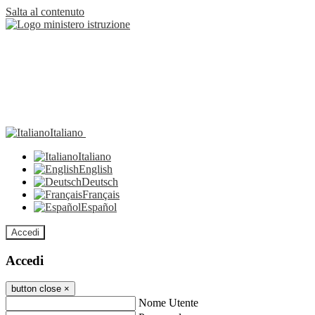
Salta al contenuto
Italiano
Italiano
English
Deutsch
Français
Español
Accedi
Accedi
button close
×
Nome Utente