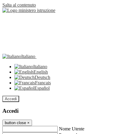
Salta al contenuto
Italiano
Italiano
English
Deutsch
Français
Español
Accedi
Accedi
button close
×
Nome Utente