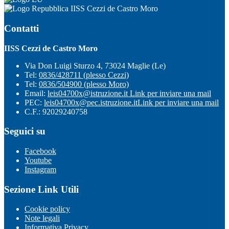
IISS Cezzi de Castro Moro
Contatti
IISS Cezzi de Castro Moro
Via Don Luigi Sturzo 4, 73024 Maglie (Le)
Tel:
0836/428711 (plesso Cezzi)
Tel:
0836/504900 (plesso Moro)
Email:
leis04700x@istruzione.it
Link per inviare una mail
PEC:
leis04700x@pec.istruzione.it
Link per inviare una mail
C.F.: 92029240758
Seguici su
Facebook
Youtube
Instagram
Sezione Link Utili
Cookie policy
Note legali
Informativa Privacy