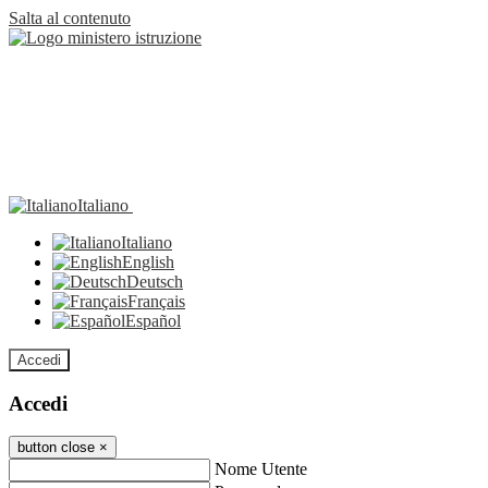
Salta al contenuto
Italiano
Italiano
English
Deutsch
Français
Español
Accedi
Accedi
button close
×
Nome Utente