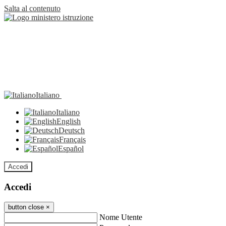
Salta al contenuto
Italiano
Italiano
English
Deutsch
Français
Español
Accedi
Accedi
button close
×
Nome Utente