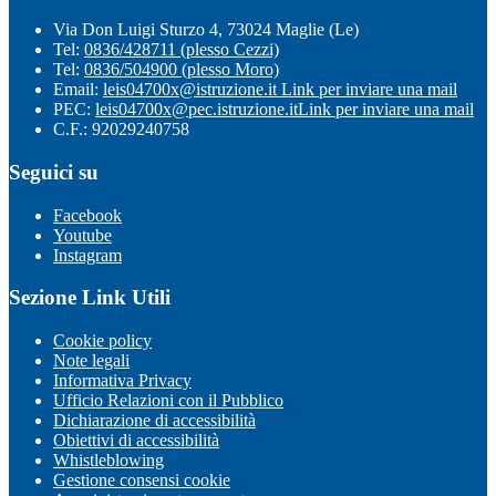
Via Don Luigi Sturzo 4, 73024 Maglie (Le)
Tel:
0836/428711 (plesso Cezzi)
Tel:
0836/504900 (plesso Moro)
Email:
leis04700x@istruzione.it
Link per inviare una mail
PEC:
leis04700x@pec.istruzione.it
Link per inviare una mail
C.F.: 92029240758
Seguici su
Facebook
Youtube
Instagram
Sezione Link Utili
Cookie policy
Note legali
Informativa Privacy
Ufficio Relazioni con il Pubblico
Dichiarazione di accessibilità
Obiettivi di accessibilità
Whistleblowing
Gestione consensi cookie