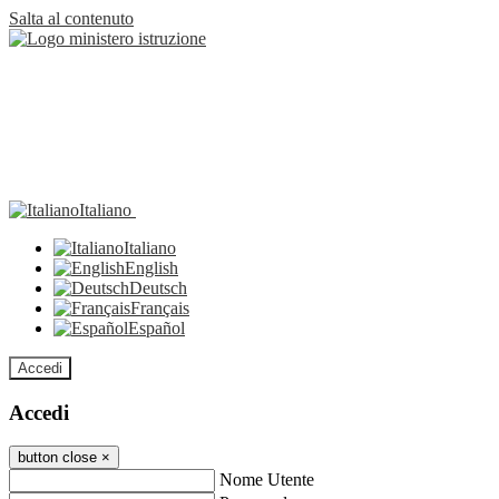
Salta al contenuto
Italiano
Italiano
English
Deutsch
Français
Español
Accedi
Accedi
button close
×
Nome Utente