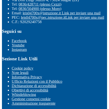
Tel:
0836/428711 (plesso Cezzi)
Tel:
0836/504900 (plesso Moro)
Email:
leis04700x@istruzione.it
Link per inviare una mail
PEC:
leis04700x@pec.istruzione.it
Link per inviare una mail
C.F.: 92029240758
Seguici su
Facebook
Youtube
Instagram
Sezione Link Utili
Cookie policy
Note legali
Informativa Privacy
Ufficio Relazioni con il Pubblico
Dichiarazione di accessibilità
Obiettivi di accessibilità
Whistleblowing
Gestione consensi cookie
Amministrazione trasparente