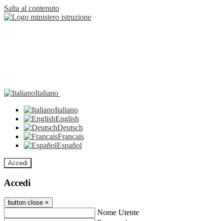
Salta al contenuto
Italiano
Italiano
English
Deutsch
Français
Español
Accedi
Accedi
button close
×
Nome Utente