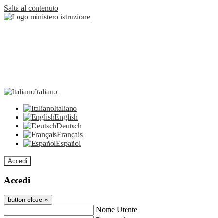
Salta al contenuto
Italiano
Italiano
English
Deutsch
Français
Español
Accedi
Accedi
button close
×
Nome Utente