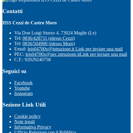
Contatti
IISS Cezzi de Castro Moro
Via Don Luigi Sturzo 4, 73024 Maglie (Le)
Tel:
0836/428711 (plesso Cezzi)
Tel:
0836/504900 (plesso Moro)
Email:
leis04700x@istruzione.it
Link per inviare una mail
PEC:
leis04700x@pec.istruzione.it
Link per inviare una mail
C.F.: 92029240758
Seguici su
Facebook
Youtube
Instagram
Sezione Link Utili
Cookie policy
Note legali
Informativa Privacy
Ufficio Relazioni con il Pubblico