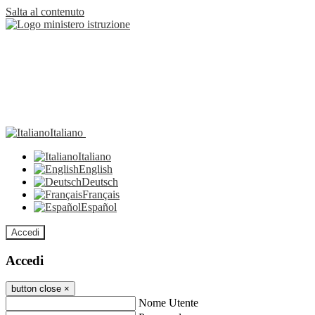
Salta al contenuto
Italiano
Italiano
English
Deutsch
Français
Español
Accedi
Accedi
button close
×
Nome Utente