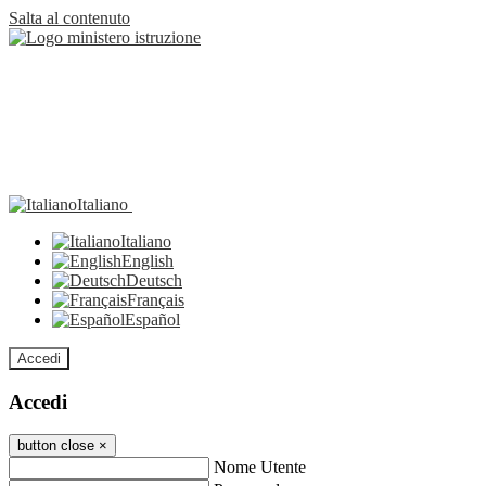
Salta al contenuto
Italiano
Italiano
English
Deutsch
Français
Español
Accedi
Accedi
button close
×
Nome Utente