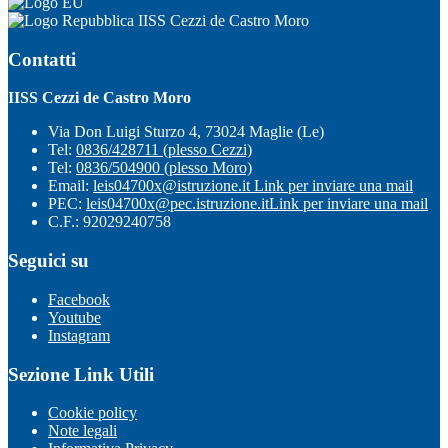
IISS Cezzi de Castro Moro
Contatti
IISS Cezzi de Castro Moro
Via Don Luigi Sturzo 4, 73024 Maglie (Le)
Tel:
0836/428711 (plesso Cezzi)
Tel:
0836/504900 (plesso Moro)
Email:
leis04700x@istruzione.it
Link per inviare una mail
PEC:
leis04700x@pec.istruzione.it
Link per inviare una mail
C.F.: 92029240758
Seguici su
Facebook
Youtube
Instagram
Sezione Link Utili
Cookie policy
Note legali