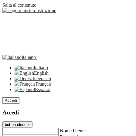
Salta al contenuto
Italiano
Italiano
English
Deutsch
Français
Español
Accedi
Accedi
button close
×
Nome Utente