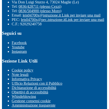
Via Don Luigi Sturzo 4, 73024 Maglie (Le)
Tel:
0836/428711 (plesso Cezzi)
Tel:
0836/504900 (plesso Moro)
Email:
leis04700x@istruzione.it
Link per inviare una mail
PEC:
leis04700x@pec.istruzione.it
Link per inviare una mail
C.F.: 92029240758
Seguici su
Facebook
Youtube
Instagram
Sezione Link Utili
Cookie policy
Note legali
Informativa Privacy
Ufficio Relazioni con il Pubblico
Dichiarazione di accessibilità
Obiettivi di accessibilità
Whistleblowing
Gestione consensi cookie
Amministrazione trasparente