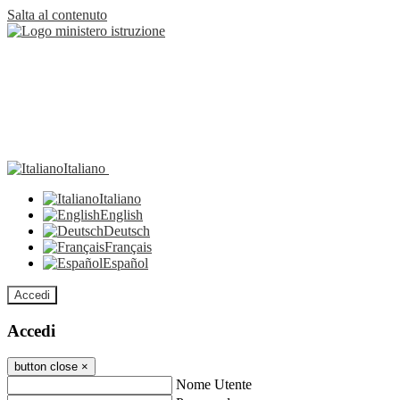
Salta al contenuto
Italiano
Italiano
English
Deutsch
Français
Español
Accedi
Accedi
button close
×
Nome Utente