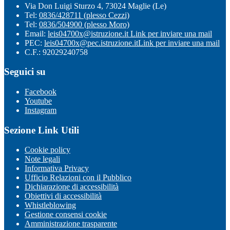
Via Don Luigi Sturzo 4, 73024 Maglie (Le)
Tel:
0836/428711 (plesso Cezzi)
Tel:
0836/504900 (plesso Moro)
Email:
leis04700x@istruzione.it
Link per inviare una mail
PEC:
leis04700x@pec.istruzione.it
Link per inviare una mail
C.F.: 92029240758
Seguici su
Facebook
Youtube
Instagram
Sezione Link Utili
Cookie policy
Note legali
Informativa Privacy
Ufficio Relazioni con il Pubblico
Dichiarazione di accessibilità
Obiettivi di accessibilità
Whistleblowing
Gestione consensi cookie
Amministrazione trasparente