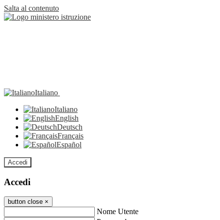
Salta al contenuto
Italiano
Italiano
English
Deutsch
Français
Español
Accedi
Accedi
button close
×
Nome Utente