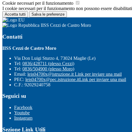
Cookie necessari per il funzionamento
I cookie necessari per il funzionamento non possono essere disabilitati.
Accetta tutti
Salva le preferenze
IISS Cezzi de Castro Moro
Contatti
IISS Cezzi de Castro Moro
Via Don Luigi Sturzo 4, 73024 Maglie (Le)
Tel:
0836/428711 (plesso Cezzi)
Tel:
0836/504900 (plesso Moro)
Email:
leis04700x@istruzione.it
Link per inviare una mail
PEC:
leis04700x@pec.istruzione.it
Link per inviare una mail
C.F.: 92029240758
Seguici su
Facebook
Youtube
Instagram
Sezione Link Utili