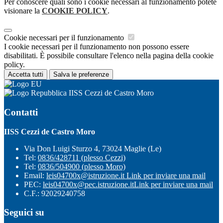
Per conoscere quali sono i cookie necessari al funzionamento potete
visionare la
COOKIE POLICY
.
Cookie necessari per il funzionamento
I cookie necessari per il funzionamento non possono essere
disabilitati. È possibile consultare l'elenco nella pagina della cookie
policy.
Accetta tutti
Salva le preferenze
IISS Cezzi de Castro Moro
Contatti
IISS Cezzi de Castro Moro
Via Don Luigi Sturzo 4, 73024 Maglie (Le)
Tel:
0836/428711 (plesso Cezzi)
Tel:
0836/504900 (plesso Moro)
Email:
leis04700x@istruzione.it
Link per inviare una mail
PEC:
leis04700x@pec.istruzione.it
Link per inviare una mail
C.F.: 92029240758
Seguici su