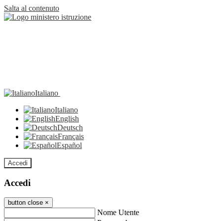
Salta al contenuto
Italiano
Italiano
English
Deutsch
Français
Español
Accedi
Accedi
button close
×
Nome Utente