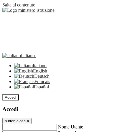
Salta al contenuto
Italiano
Italiano
English
Deutsch
Français
Español
Accedi
Accedi
button close
×
Nome Utente