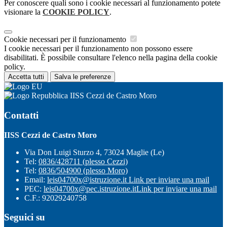
Per conoscere quali sono i cookie necessari al funzionamento potete
visionare la
COOKIE POLICY
.
Cookie necessari per il funzionamento
I cookie necessari per il funzionamento non possono essere
disabilitati. È possibile consultare l'elenco nella pagina della cookie
policy.
Accetta tutti
Salva le preferenze
IISS Cezzi de Castro Moro
Contatti
IISS Cezzi de Castro Moro
Via Don Luigi Sturzo 4, 73024 Maglie (Le)
Tel:
0836/428711 (plesso Cezzi)
Tel:
0836/504900 (plesso Moro)
Email:
leis04700x@istruzione.it
Link per inviare una mail
PEC:
leis04700x@pec.istruzione.it
Link per inviare una mail
C.F.: 92029240758
Seguici su