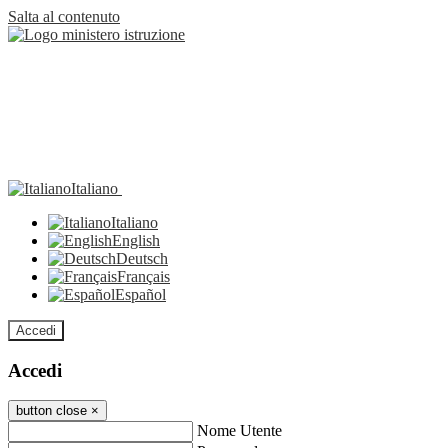
Salta al contenuto
Italiano
Italiano
English
Deutsch
Français
Español
Accedi
Accedi
button close
×
Nome Utente