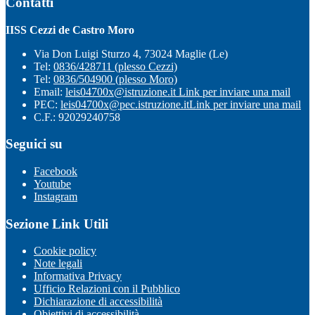
Contatti
IISS Cezzi de Castro Moro
Via Don Luigi Sturzo 4, 73024 Maglie (Le)
Tel:
0836/428711 (plesso Cezzi)
Tel:
0836/504900 (plesso Moro)
Email:
leis04700x@istruzione.it
Link per inviare una mail
PEC:
leis04700x@pec.istruzione.it
Link per inviare una mail
C.F.: 92029240758
Seguici su
Facebook
Youtube
Instagram
Sezione Link Utili
Cookie policy
Note legali
Informativa Privacy
Ufficio Relazioni con il Pubblico
Dichiarazione di accessibilità
Obiettivi di accessibilità