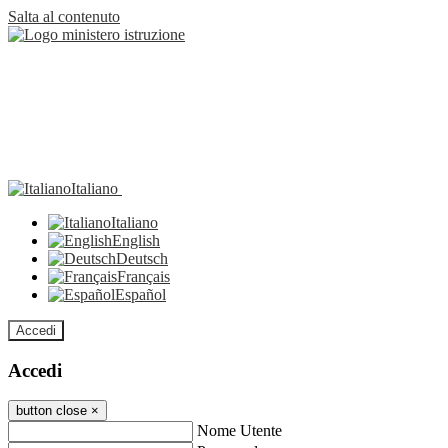
Salta al contenuto
Italiano
Italiano
English
Deutsch
Français
Español
Accedi
Accedi
button close
×
Nome Utente