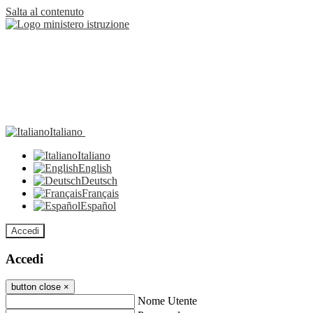
Salta al contenuto
Italiano
Italiano
English
Deutsch
Français
Español
Accedi
Accedi
button close
×
Nome Utente