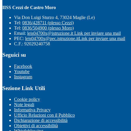
IISS Cezzi de Castro Moro
Via Don Luigi Sturzo 4, 73024 Maglie (Le)
Tel:
0836/428711 (plesso Cezzi)
Tel:
0836/504900 (plesso Moro)
Email:
leis04700x@istruzione.it
Link per inviare una mail
PEC:
leis04700x@pec.istruzione.it
Link per inviare una mail
C.F.: 92029240758
Seguici su
Facebook
Youtube
Instagram
Sezione Link Utili
Cookie policy
Note legali
Informativa Privacy
Ufficio Relazioni con il Pubblico
Dichiarazione di accessibilità
Obiettivi di accessibilità
Whistleblowing