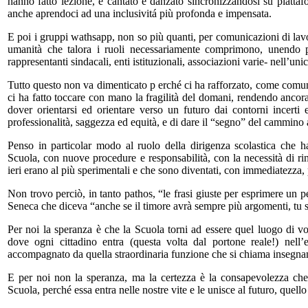
hanno fatto lezione, e cantato e danzato sincronizzandosi su piatt
anche aprendoci ad una inclusivitá più profonda e impensata.
E poi i gruppi wathsapp, non so più quanti, per comunicazioni di lavoro
umanità che talora i ruoli necessariamente comprimono, unendo prof
rappresentanti sindacali, enti istituzionali, associazioni varie- nell’un
Tutto questo non va dimenticato p erché ci ha rafforzato, come comunit
ci ha fatto toccare con mano la fragilità del domani, rendendo ancora
dover orientarsi ed orientare verso un futuro dai contorni incerti
professionalità, saggezza ed equità, e di dare il “segno” del cammino a
Penso in particolar modo al ruolo della dirigenza scolastica che 
Scuola, con nuove procedure e responsabilità, con la necessità di rin
ieri erano al più sperimentali e che sono diventati, con immediatezza, 
Non trovo perciò, in tanto pathos, “le frasi giuste per esprimere un p
Seneca che diceva “anche se il timore avrà sempre più argomenti, tu 
Per noi la speranza è che la Scuola torni ad essere quel luogo di voci
dove ogni cittadino entra (questa volta dal portone reale!) nell’e
accompagnato da quella straordinaria funzione che si chiama insegn
E per noi non la speranza, ma la certezza è la consapevolezza che
Scuola, perché essa entra nelle nostre vite e le unisce al futuro, quello 