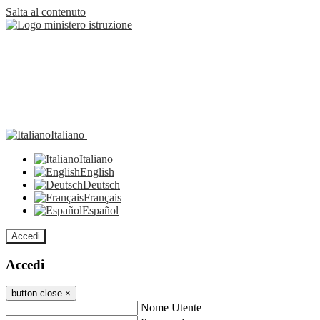
Salta al contenuto
Italiano
Italiano
English
Deutsch
Français
Español
Accedi
Accedi
button close
×
Nome Utente