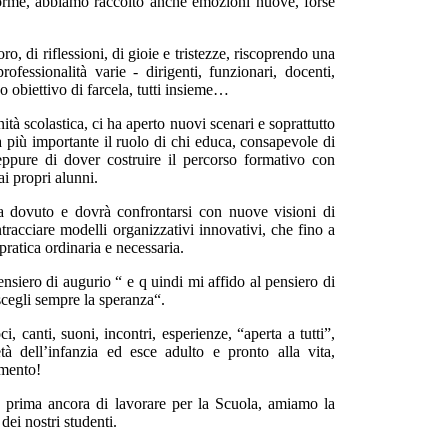
aforme, abbiamo raccolto anche emozioni nuove, forse
, di riflessioni, di gioie e tristezze, riscoprendo una
essionalità varie - dirigenti, funzionari, docenti,
ico obiettivo di farcela, tutti insieme…
à scolastica, ci ha aperto nuovi scenari e soprattutto
 più importante il ruolo di chi educa, consapevole di
 eppure di dover costruire il percorso formativo con
i propri alunni.
ha dovuto e dovrà confrontarsi con nuove visioni di
tracciare modelli organizzativi innovativi, che fino a
pratica ordinaria e necessaria.
ensiero di augurio “ e q uindi mi affido al pensiero di
scegli sempre la speranza“.
, canti, suoni, incontri, esperienze, “aperta a tutti”,
tà dell’infanzia ed esce adulto e pronto alla vita,
amento!
 prima ancora di lavorare per la Scuola, amiamo la
dei nostri studenti.