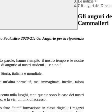
Le notizie
>
Gli auguri del Diret
Gli auguri de
Cammalleri
o Scolastico 2020-21: Un Augurio per la ripartenza
to parole, hanno riempito il nostro tempo e le nostre
di augurio ai nostri studenti ... e a noi!
 Storia, italiana e mondiale.
i un’altra normalità, mai immaginata, inedita, talora
ecento mila luoghi, tanti quante sono le case dei nostri
o, e la via, un link di accesso.
tto “tutti” formazione in classi digitali; i ragazzi