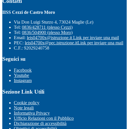
Contatti
IISS Cezzi de Castro Moro
Via Don Luigi Sturzo 4, 73024 Maglie (Le)
Tel:
0836/428711 (plesso Cezzi)
Tel:
0836/504900 (plesso Moro)
Email:
leis04700x@istruzione.it
Link per inviare una mail
PEC:
leis04700x@pec.istruzione.it
Link per inviare una mail
C.F.: 92029240758
Seguici su
Facebook
Youtube
Instagram
Sezione Link Utili
Cookie policy
Note legali
Informativa Privacy
Ufficio Relazioni con il Pubblico
Dichiarazione di accessibilità
Obiettivi di accessibilità