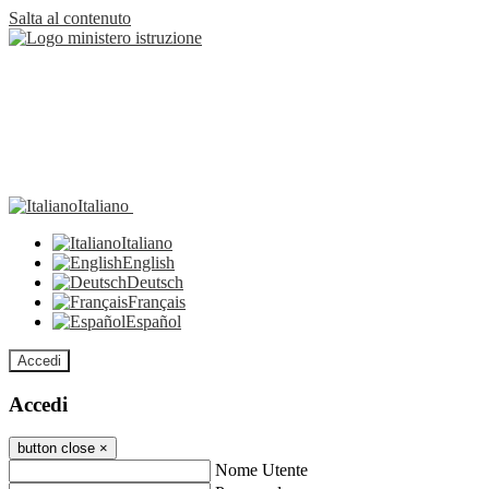
Salta al contenuto
Italiano
Italiano
English
Deutsch
Français
Español
Accedi
Accedi
button close
×
Nome Utente