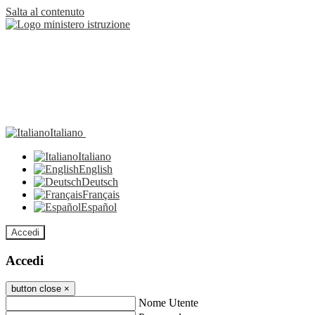
Salta al contenuto
Italiano
Italiano
English
Deutsch
Français
Español
Accedi
Accedi
button close
×
Nome Utente