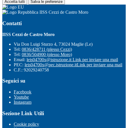
Accetta tutti
Salva le preferenze
IISS Cezzi de Castro Moro
Contatti
IISS Cezzi de Castro Moro
Via Don Luigi Sturzo 4, 73024 Maglie (Le)
Tel:
0836/428711 (plesso Cezzi)
Tel:
0836/504900 (plesso Moro)
Email:
leis04700x@istruzione.it
Link per inviare una mail
PEC:
leis04700x@pec.istruzione.it
Link per inviare una mail
C.F.: 92029240758
Seguici su
Facebook
Youtube
Instagram
Sezione Link Utili
Cookie policy