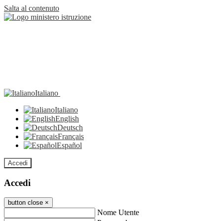
Salta al contenuto
Italiano
Italiano
English
Deutsch
Français
Español
Accedi
Accedi
button close
×
Nome Utente