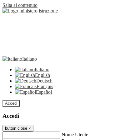
Salta al contenuto
Italiano
Italiano
English
Deutsch
Français
Español
Accedi
Accedi
button close
×
Nome Utente