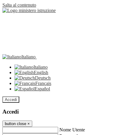
Salta al contenuto
Italiano
Italiano
English
Deutsch
Français
Español
Accedi
Accedi
button close
×
Nome Utente