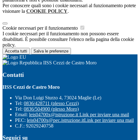
Per conoscere quali sono i cookie necessari al funzionamento potete
visionare la
COOKIE POLICY
.
Cookie necessari per il funzionamento
I cookie necessari per il funzionamento non possono essere
disabilitati. È possibile consultare l'elenco nella pagina della cookie
policy.
Accetta tutti
Salva le preferenze
IISS Cezzi de Castro Moro
Contatti
IISS Cezzi de Castro Moro
Via Don Luigi Sturzo 4, 73024 Maglie (Le)
Tel:
0836/428711 (plesso Cezzi)
Tel:
0836/504900 (plesso Moro)
Email:
leis04700x@istruzione.it
Link per inviare una mail
PEC:
leis04700x@pec.istruzione.it
Link per inviare una mail
C.F.: 92029240758
Seguici su