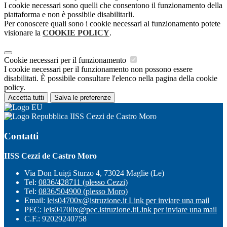
I cookie necessari sono quelli che consentono il funzionamento della
piattaforma e non è possibile disabilitarli.
Per conoscere quali sono i cookie necessari al funzionamento potete
visionare la
COOKIE POLICY
.
Cookie necessari per il funzionamento
I cookie necessari per il funzionamento non possono essere
disabilitati. È possibile consultare l'elenco nella pagina della cookie
policy.
Accetta tutti
Salva le preferenze
IISS Cezzi de Castro Moro
Contatti
IISS Cezzi de Castro Moro
Via Don Luigi Sturzo 4, 73024 Maglie (Le)
Tel:
0836/428711 (plesso Cezzi)
Tel:
0836/504900 (plesso Moro)
Email:
leis04700x@istruzione.it
Link per inviare una mail
PEC:
leis04700x@pec.istruzione.it
Link per inviare una mail
C.F.: 92029240758