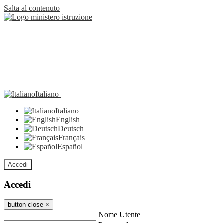
Salta al contenuto
Italiano
Italiano
English
Deutsch
Français
Español
Accedi
Accedi
button close
×
Nome Utente