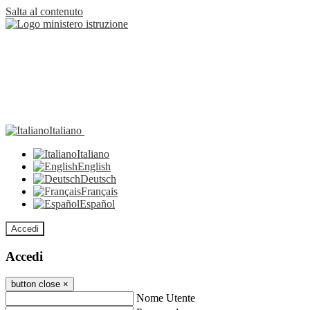
Salta al contenuto
Italiano
Italiano
English
Deutsch
Français
Español
Accedi
Accedi
button close
×
Nome Utente