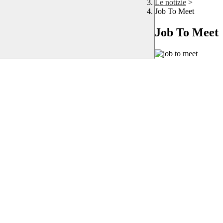
Le notizie
>
Job To Meet
Job To Meet