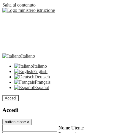
Salta al contenuto
Italiano
Italiano
English
Deutsch
Français
Español
Accedi
Accedi
button close
×
Nome Utente