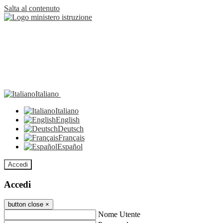
Salta al contenuto
Italiano
Italiano
English
Deutsch
Français
Español
Accedi
Accedi
button close
×
Nome Utente