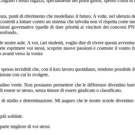
colgono i nostri ragazzi, specialmente nei primi giorni, spesso colmi di t
 punti di riferimento che modellano il futuro. A volte, nel silenzio del
costretti a lottare contro un sistema che talvolta non vi rispetta come me
isioni governative (quelle di dare priorità ai vincitori dei concorsi P
 profondo.
le nostre aule. A voi, cari studenti, voglio dire di vivere questa avventu
tete esprimere voi stessi, scoprire nuove passioni e costruire il vostro 
o avanti verso la vostra
 spesso invisibili che, con il loro lavoro quotidiano, rendono possibil
izione con cui lo svolgete.
biulino verde. Non possiamo permettere che le differenze diventino barri
i essere se stesso, senza timore di essere giudicato o classificato.
 di studio e determinazione. Mi auguro che le nostre scuole diventino s
più solidale.
parte migliore di voi stessi.