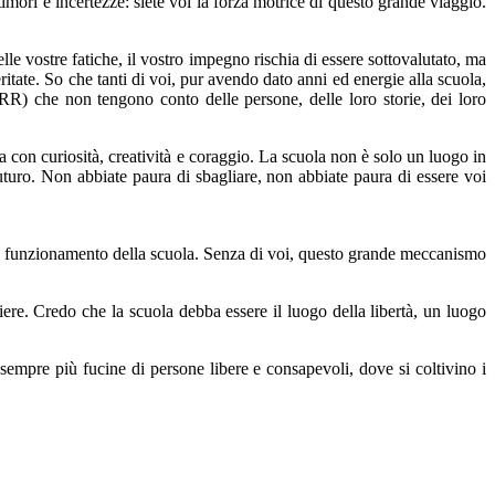
imori e incertezze: siete voi la forza motrice di questo grande viaggio.
le vostre fatiche, il vostro impegno rischia di essere sottovalutato, ma
ritate. So che tanti di voi, pur avendo dato anni ed energie alla scuola,
NRR) che non tengono conto delle persone, delle loro storie, dei loro
ra con curiosità, creatività e coraggio. La scuola non è solo un luogo in
futuro. Non abbiate paura di sbagliare, non abbiate paura di essere voi
e il funzionamento della scuola. Senza di voi, questo grande meccanismo
ere. Credo che la scuola debba essere il luogo della libertà, un luogo
empre più fucine di persone libere e consapevoli, dove si coltivino i