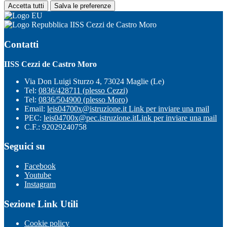
Accetta tutti
Salva le preferenze
IISS Cezzi de Castro Moro
Contatti
IISS Cezzi de Castro Moro
Via Don Luigi Sturzo 4, 73024 Maglie (Le)
Tel:
0836/428711 (plesso Cezzi)
Tel:
0836/504900 (plesso Moro)
Email:
leis04700x@istruzione.it
Link per inviare una mail
PEC:
leis04700x@pec.istruzione.it
Link per inviare una mail
C.F.: 92029240758
Seguici su
Facebook
Youtube
Instagram
Sezione Link Utili
Cookie policy