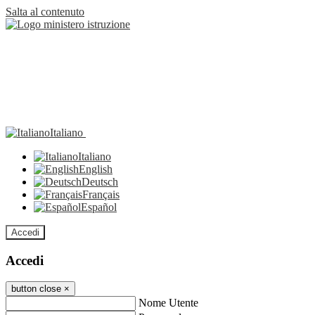
Salta al contenuto
Italiano
Italiano
English
Deutsch
Français
Español
Accedi
Accedi
button close
×
Nome Utente