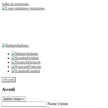
Salta al contenuto
Italiano
Italiano
English
Deutsch
Français
Español
Accedi
Accedi
button close
×
Nome Utente