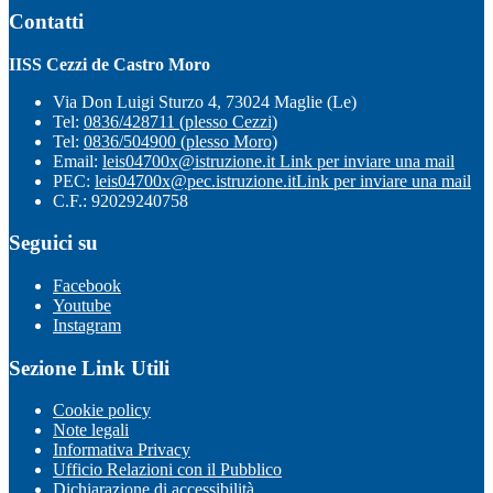
Contatti
IISS Cezzi de Castro Moro
Via Don Luigi Sturzo 4, 73024 Maglie (Le)
Tel:
0836/428711 (plesso Cezzi)
Tel:
0836/504900 (plesso Moro)
Email:
leis04700x@istruzione.it
Link per inviare una mail
PEC:
leis04700x@pec.istruzione.it
Link per inviare una mail
C.F.: 92029240758
Seguici su
Facebook
Youtube
Instagram
Sezione Link Utili
Cookie policy
Note legali
Informativa Privacy
Ufficio Relazioni con il Pubblico
Dichiarazione di accessibilità