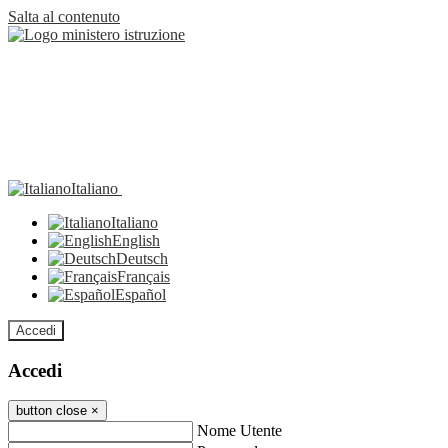
Salta al contenuto
Italiano
Italiano
English
Deutsch
Français
Español
Accedi
Accedi
button close
×
Nome Utente