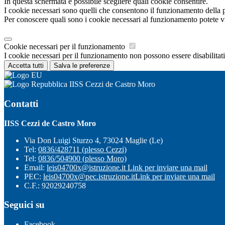
In questa schermata è possibile scegliere quali cookie consentire.
I cookie necessari sono quelli che consentono il funzionamento della pi
Per conoscere quali sono i cookie necessari al funzionamento potete v
Cookie necessari per il funzionamento
I cookie necessari per il funzionamento non possono essere disabilitati.
Accetta tutti
Salva le preferenze
IISS Cezzi de Castro Moro
Contatti
IISS Cezzi de Castro Moro
Via Don Luigi Sturzo 4, 73024 Maglie (Le)
Tel:
0836/428711 (plesso Cezzi)
Tel:
0836/504900 (plesso Moro)
Email:
leis04700x@istruzione.it
Link per inviare una mail
PEC:
leis04700x@pec.istruzione.it
Link per inviare una mail
C.F.: 92029240758
Seguici su
Facebook