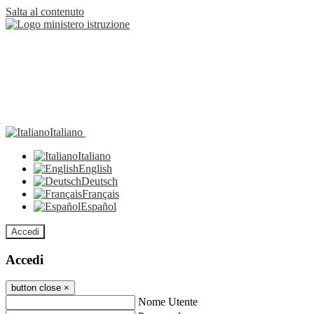
Salta al contenuto
Italiano
Italiano
English
Deutsch
Français
Español
Accedi
Accedi
button close
×
Nome Utente