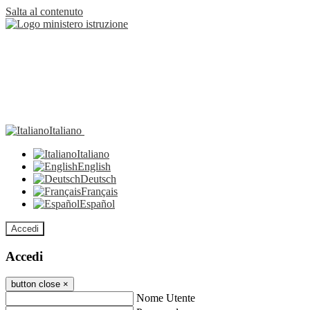
Salta al contenuto
Italiano
Italiano
English
Deutsch
Français
Español
Accedi
Accedi
button close
×
Nome Utente