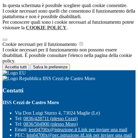
In questa schermata è possibile scegliere quali cookie consentire.
I cookie necessari sono quelli che consentono il funzionamento della
piattaforma e non è possibile disabilitarli.
Per conoscere quali sono i cookie necessari al funzionamento potete
visionare la
COOKIE POLICY
.
Cookie necessari per il funzionamento
I cookie necessari per il funzionamento non possono essere
disabilitati. È possibile consultare l'elenco nella pagina della cookie
policy.
Accetta tutti
Salva le preferenze
IISS Cezzi de Castro Moro
Contatti
IISS Cezzi de Castro Moro
Via Don Luigi Sturzo 4, 73024 Maglie (Le)
Tel:
0836/428711 (plesso Cezzi)
Tel:
0836/504900 (plesso Moro)
Email:
leis04700x@istruzione.it
Link per inviare una mail
PEC:
leis04700x@pec.istruzione.it
Link per inviare una mail