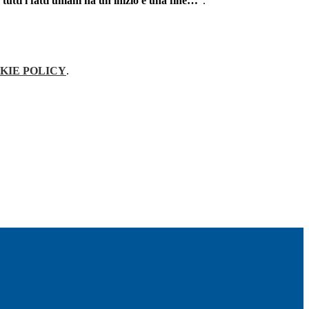
 tutti i fatti umani ha un inizio e una fine…
”.
KIE POLICY
.