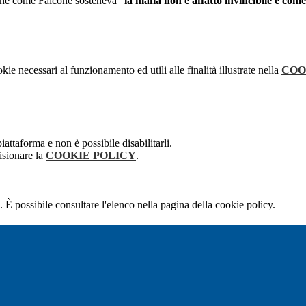
perché come Falcone sosteneva “
la mafia non è affatto invincibile e come
kie necessari al funzionamento ed utili alle finalità illustrate nella
COO
attaforma e non è possibile disabilitarli.
isionare la
COOKIE POLICY
.
 È possibile consultare l'elenco nella pagina della cookie policy.