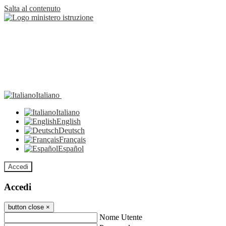
Salta al contenuto
Italiano
Italiano
English
Deutsch
Français
Español
Accedi
Accedi
button close
×
Nome Utente