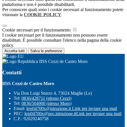
piattaforma e non è possibile disabilitarli.
Per conoscere quali sono i cookie necessari al funzionamento potete
visionare la
COOKIE POLICY
.
Cookie necessari per il funzionamento
I cookie necessari per il funzionamento non possono essere
disabilitati. È possibile consultare l'elenco nella pagina della cookie
policy.
Accetta tutti
Salva le preferenze
IISS Cezzi de Castro Moro
Contatti
IISS Cezzi de Castro Moro
Via Don Luigi Sturzo 4, 73024 Maglie (Le)
Tel:
0836/428711 (plesso Cezzi)
Tel:
0836/504900 (plesso Moro)
Email:
leis04700x@istruzione.it
Link per inviare una mail
PEC:
leis04700x@pec.istruzione.it
Link per inviare una mail
C.F.: 92029240758