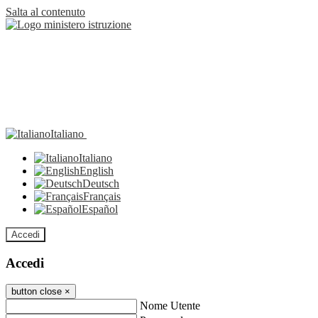
Salta al contenuto
Italiano
Italiano
English
Deutsch
Français
Español
Accedi
Accedi
button close
×
Nome Utente