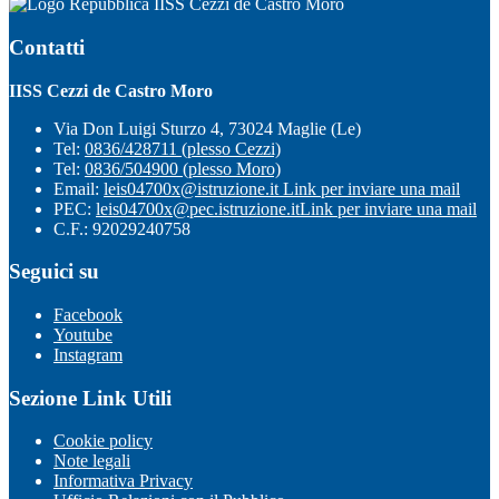
IISS Cezzi de Castro Moro
Contatti
IISS Cezzi de Castro Moro
Via Don Luigi Sturzo 4, 73024 Maglie (Le)
Tel:
0836/428711 (plesso Cezzi)
Tel:
0836/504900 (plesso Moro)
Email:
leis04700x@istruzione.it
Link per inviare una mail
PEC:
leis04700x@pec.istruzione.it
Link per inviare una mail
C.F.: 92029240758
Seguici su
Facebook
Youtube
Instagram
Sezione Link Utili
Cookie policy
Note legali
Informativa Privacy