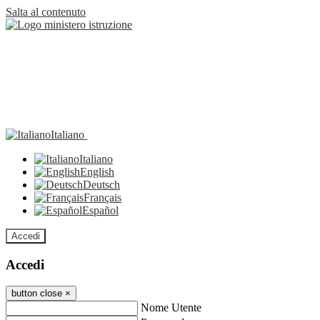
Salta al contenuto
Italiano
Italiano
English
Deutsch
Français
Español
Accedi
Accedi
button close
×
Nome Utente