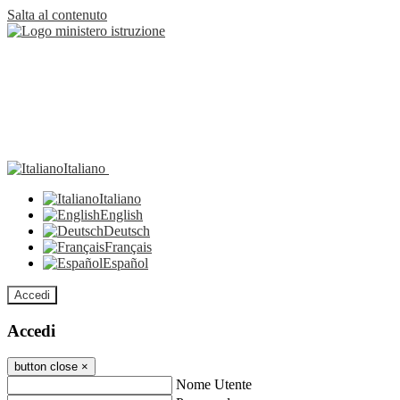
Salta al contenuto
Italiano
Italiano
English
Deutsch
Français
Español
Accedi
Accedi
button close
×
Nome Utente