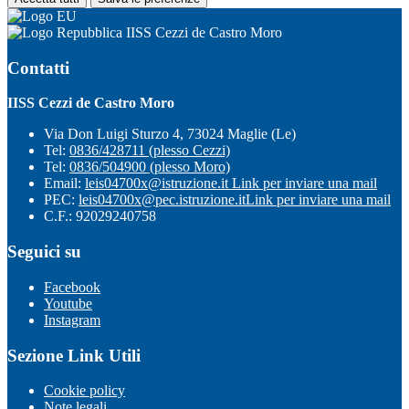
IISS Cezzi de Castro Moro
Contatti
IISS Cezzi de Castro Moro
Via Don Luigi Sturzo 4, 73024 Maglie (Le)
Tel:
0836/428711 (plesso Cezzi)
Tel:
0836/504900 (plesso Moro)
Email:
leis04700x@istruzione.it
Link per inviare una mail
PEC:
leis04700x@pec.istruzione.it
Link per inviare una mail
C.F.: 92029240758
Seguici su
Facebook
Youtube
Instagram
Sezione Link Utili
Cookie policy
Note legali