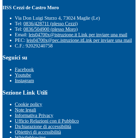
IISS Cezzi de Castro Moro
Via Don Luigi Sturzo 4, 73024 Maglie (Le)
Tel:
0836/428711 (plesso Cezzi)
Tel:
0836/504900 (plesso Moro)
Email:
leis04700x@istruzione.it
Link per inviare una mail
PEC:
leis04700x@pec.istruzione.it
Link per inviare una mail
C.F.: 92029240758
Seguici su
Facebook
Youtube
Instagram
Sezione Link Utili
Cookie policy
Note legali
Informativa Privacy
Ufficio Relazioni con il Pubblico
Dichiarazione di accessibilità
Obiettivi di accessibilità
Whistleblowing