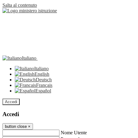
Salta al contenuto
Italiano
Italiano
English
Deutsch
Français
Español
Accedi
Accedi
button close
×
Nome Utente