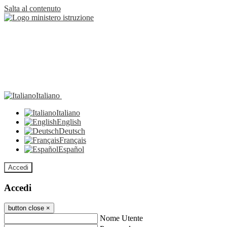
Salta al contenuto
Italiano
Italiano
English
Deutsch
Français
Español
Accedi
Accedi
button close
×
Nome Utente