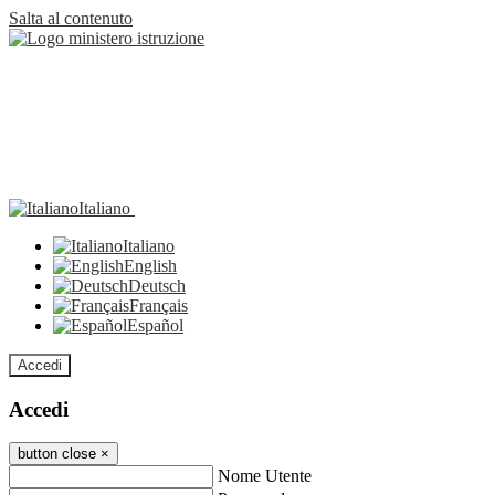
Salta al contenuto
Italiano
Italiano
English
Deutsch
Français
Español
Accedi
Accedi
button close
×
Nome Utente