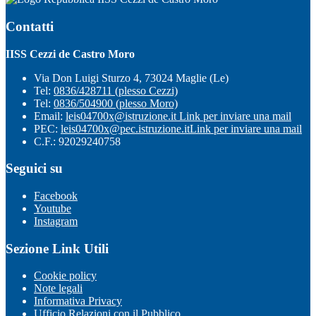
Contatti
IISS Cezzi de Castro Moro
Via Don Luigi Sturzo 4, 73024 Maglie (Le)
Tel:
0836/428711 (plesso Cezzi)
Tel:
0836/504900 (plesso Moro)
Email:
leis04700x@istruzione.it
Link per inviare una mail
PEC:
leis04700x@pec.istruzione.it
Link per inviare una mail
C.F.: 92029240758
Seguici su
Facebook
Youtube
Instagram
Sezione Link Utili
Cookie policy
Note legali
Informativa Privacy
Ufficio Relazioni con il Pubblico