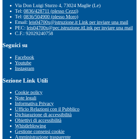
Via Don Luigi Sturzo 4, 73024 Maglie (Le)
Tel:
0836/428711 (plesso Cezzi)
Tel:
0836/504900 (plesso Moro)
Email:
leis04700x@istruzione.it
Link per inviare una mail
PEC:
leis04700x@pec.istruzione.it
Link per inviare una mail
C.F.: 92029240758
Seguici su
Facebook
Youtube
Instagram
Sezione Link Utili
Cookie policy
Note legali
Informativa Privacy
Ufficio Relazioni con il Pubblico
Dichiarazione di accessibilità
Obiettivi di accessibilità
Whistleblowing
Gestione consensi cookie
Amministrazione trasparente