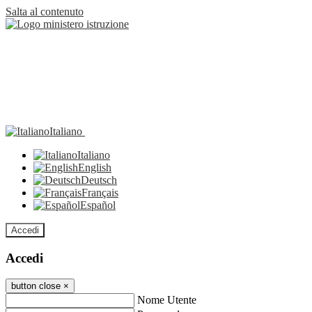
Salta al contenuto
Italiano
Italiano
English
Deutsch
Français
Español
Accedi
Accedi
button close
×
Nome Utente