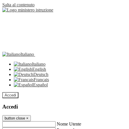
Salta al contenuto
Italiano
Italiano
English
Deutsch
Français
Español
Accedi
Accedi
button close
×
Nome Utente