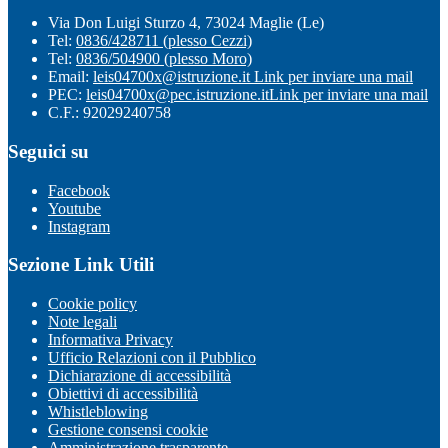
Via Don Luigi Sturzo 4, 73024 Maglie (Le)
Tel:
0836/428711 (plesso Cezzi)
Tel:
0836/504900 (plesso Moro)
Email:
leis04700x@istruzione.it
Link per inviare una mail
PEC:
leis04700x@pec.istruzione.it
Link per inviare una mail
C.F.: 92029240758
Seguici su
Facebook
Youtube
Instagram
Sezione Link Utili
Cookie policy
Note legali
Informativa Privacy
Ufficio Relazioni con il Pubblico
Dichiarazione di accessibilità
Obiettivi di accessibilità
Whistleblowing
Gestione consensi cookie
Amministrazione trasparente