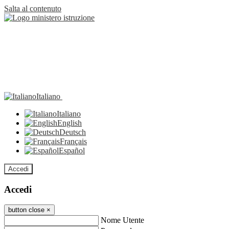
Salta al contenuto
Italiano
Italiano
English
Deutsch
Français
Español
Accedi
Accedi
button close
×
Nome Utente