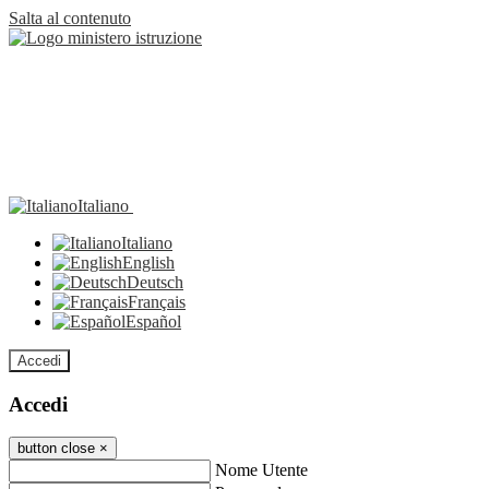
Salta al contenuto
Italiano
Italiano
English
Deutsch
Français
Español
Accedi
Accedi
button close
×
Nome Utente