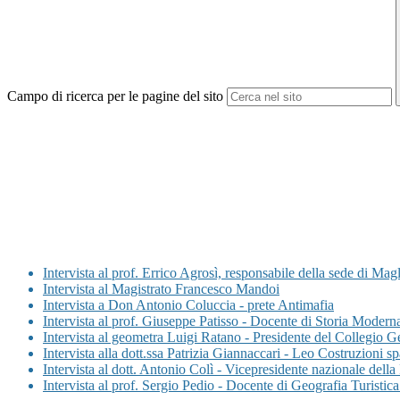
Campo di ricerca per le pagine del sito
Intervista al prof. Errico Agrosì, responsabile della sede di Ma
Intervista al Magistrato Francesco Mandoi
Intervista a Don Antonio Coluccia - prete Antimafia
Intervista al prof. Giuseppe Patisso - Docente di Storia Moderna
Intervista al geometra Luigi Ratano - Presidente del Collegio 
Intervista alla dott.ssa Patrizia Giannaccari - Leo Costruzioni sp
Intervista al dott. Antonio Colì - Vicepresidente nazionale dell
Intervista al prof. Sergio Pedio - Docente di Geografia Turistica 