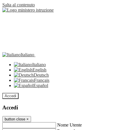
Salta al contenuto
Italiano
Italiano
English
Deutsch
Français
Español
Accedi
Accedi
button close
×
Nome Utente