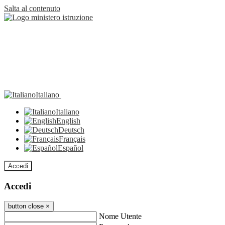
Salta al contenuto
Italiano
Italiano
English
Deutsch
Français
Español
Accedi
Accedi
button close
×
Nome Utente